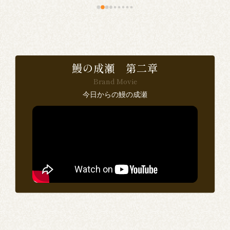
料
と
い
が
鰻の成瀬 第二章
も
Brand Movie
外
今日からの鰻の成瀬
か
の
は
た