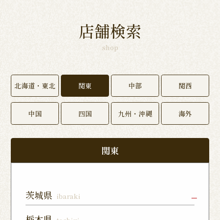
店舗検索
shop
北海道・東北
関東
中部
関西
中国
四国
九州・沖縄
海外
関東
茨城県
ibaraki
水戸店
龍ヶ崎ぬく
神栖店
栃木県
tochigi