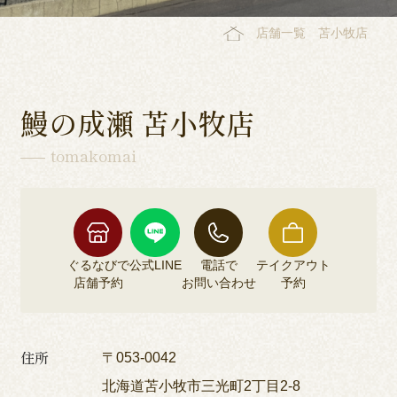
店舗一覧
苫小牧店
鰻の成瀬 苫小牧店
tomakomai
ぐるなびで
公式LINE
電話で
テイクアウト
店舗予約
お問い合わせ
予約
住所
〒053-0042
北海道苫小牧市三光町2丁目2-8