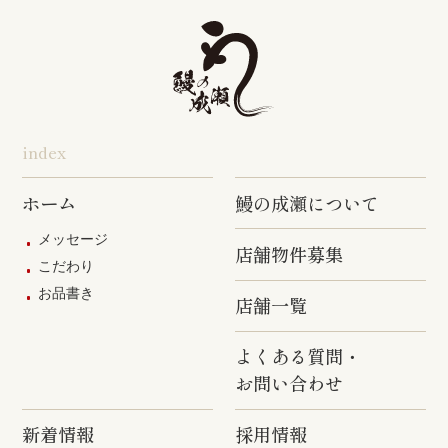
旭店
五井店
泉岳寺店
竹ノ塚店
野方店
橋本店
つつじヶ丘
調布駅前店
成瀬店
柴崎店
神田明神店
東上野店
蒲田店
index
三軒茶屋店
めじろ台店
阿佐ヶ谷店
ホーム
鰻の成瀬について
原宿店
上石神井店
多磨店
メッセージ
店舗物件募集
京成高砂店
羽村駅前店
武蔵村山店
こだわり
お品書き
葛西駅前店
多摩ニュー
店舗一覧
タウン通り
店
よくある質問・
お問い合わせ
新着情報
採用情報