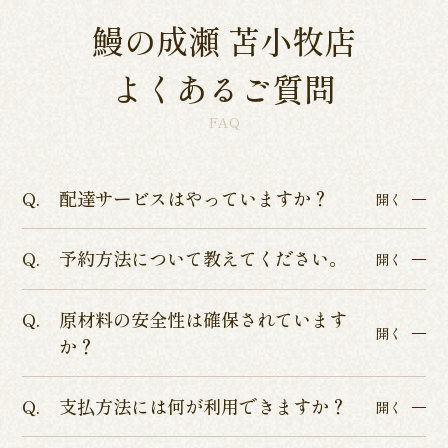
鰻の成瀬 苫小牧店
よくあるご質問
FAQ
配達サービスはやっていますか？
開く
予約方法について教えてください。
各店舗によって異なるため、各店舗詳細ページよ
開く
りご確認くださいませ。
原材料の安全性は確保されています
インターネットからのテイクアウト・店舗予約を
開く
か？
承っております。
店舗予約につきましてはぐるなびまたはお電話に
支払方法には何が利用できますか？
ISO9001認証、ISO22000の食品安全管理認証、
開く
てお受けしております。
HACCP品質管理の厳しい基準を通過した、本当に