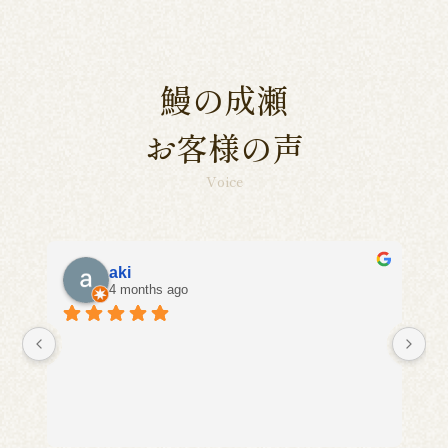
鰻の成瀬
お客様の声
Voice
ひらしゅん
4 months ago
退
栄
初
お
と