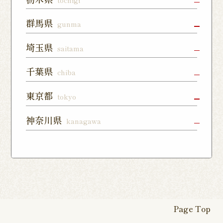
森通り店
宇都宮店
小山店
宇都宮上戸
群馬県
gunma
つくば谷田
フォレスト
祭店
部店
モール石岡
高崎駅東口
前橋店
太田店
埼玉県
saitama
店
宇都宮下川
西那須野店
さくら氏家
店
俣店
店
上尾店
大宮店
川口店
千葉県
chiba
伊勢崎店
藤岡店
日光今市店
栃木蔵の街
東所沢店
熊谷籠原店
与野店
千葉店
柏店
下総中山店
東京都
tokyo
店
川越店
入間店
草加松江店
柏の葉キャ
佐倉ユーカ
船橋店
練馬店
日本橋店
板橋店
神奈川県
kanagawa
ンパス店
リが丘店
東松山店
鶴瀬店
見沼深作16
南千住店
八王子店
北千住店
横浜本店
曙町店
武蔵中原店
号店
八幡店
松戸八柱店
北習志野店
カレッタ汐
六本木店
大森店
天王町店
厚木店
登戸店
幕張店
茂原店
我孫子店
留店
茅ヶ崎店
いずみ野店
秦野店
四街道店
千葉あすみ
稲毛海岸店
田端店
新高島平店
ひばりが丘
が丘店
店
Page Top
本厚木駅前
戸塚踊場店
横浜反町店
店