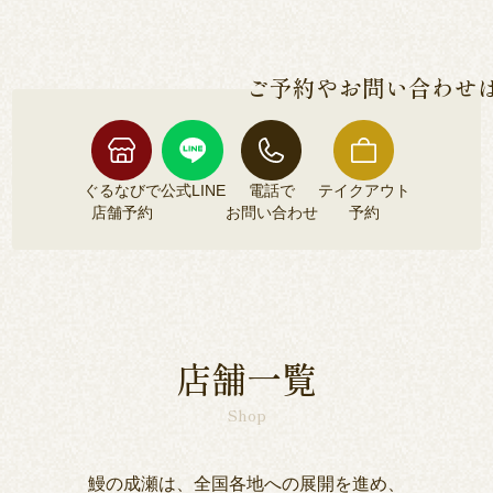
各店舗によって異なるため、各店舗詳細ページよ
安全な鰻のみをご提供しております。
りご確認くださいませ。
ご予約やお問い合わせ
ぐるなびで
公式LINE
電話で
テイクアウト
店舗予約
お問い合わせ
予約
ぐるなびで
公式LINE
電話で
テイクアウト
店舗予約
お問い合わせ
予約
店舗一覧
Shop
鰻の成瀬は、全国各地への展開を進め、