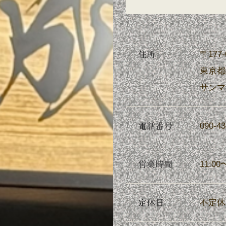
住所
〒177-
東京都
サンマ
電話番号
090-43
営業時間
11:00
定休日
不定休