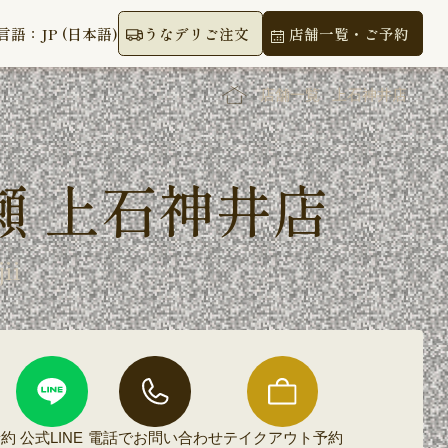
言語：JP (日本語)
うなデリご注文
店舗一覧・ご予約
店舗一覧
上石神井店
瀬 上石神井店
ii
予約
公式LINE
電話で
お問い合わせ
テイクアウト
予約