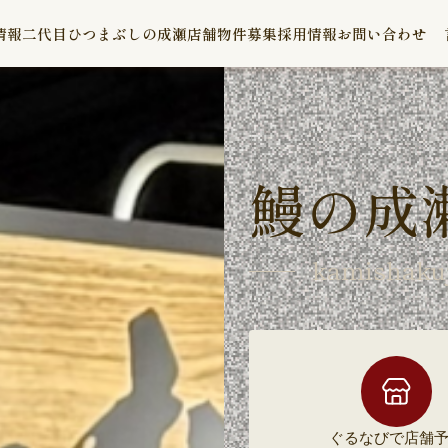
情報
二代目ひつまぶしの成瀬
店舗物件募集
採用情報
お問い合わせ
鰻の成
kamishakuj
ぐるなびで
店舗