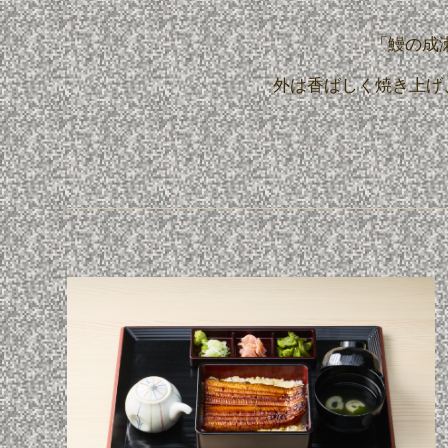
「鰻の成
外は香ばしく焼き上げ