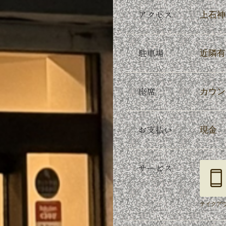
アクセス
上石神
駐車場
近隣有
座席
カウン
お支払い
現金
サービス
テイクア