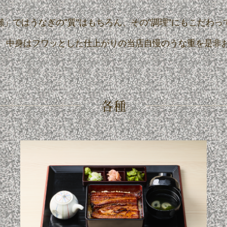
瀬」ではうなぎの"質"はもちろん、
その"調理"にもこだわっ
、中身はフワッとした仕上がりの当店自慢のうな重を是非
各種