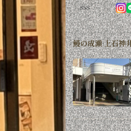
SNS
鰻の成瀬 上石神