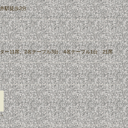
井駅徒歩2分
ター11席、2名テーブル3台、4名テーブル1台 21席
ウト