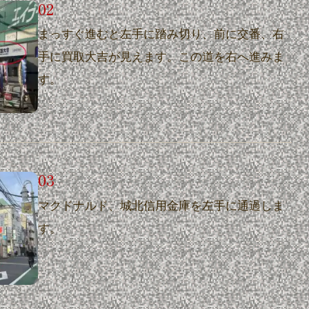
まっすぐ進むと左手に踏み切り、前に交番、右
手に買取大吉が見えます。この道を右へ進みま
す。
マクドナルド、城北信用金庫を左手に通過しま
す。