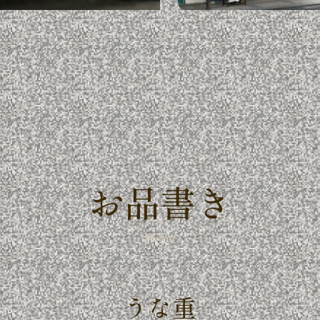
お品書き
Menu
うな重