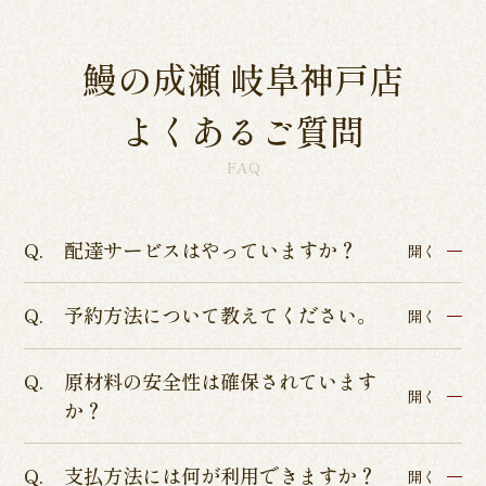
鰻の成瀬 岐阜神戸店
よくあるご質問
FAQ
配達サービスはやっていますか？
開く
予約方法について教えてください。
各店舗によって異なるため、各店舗詳細ページよ
開く
りご確認くださいませ。
原材料の安全性は確保されています
インターネットからのテイクアウト・店舗予約を
開く
か？
承っております。
店舗予約につきましてはぐるなびまたはお電話に
支払方法には何が利用できますか？
ISO9001認証、ISO22000の食品安全管理認証、
開く
てお受けしております。