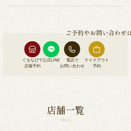
HACCP品質管理の厳しい基準を通過した、本当に
各店舗によって異なるため、各店舗詳細ページよ
安全な鰻のみをご提供しております。
りご確認くださいませ。
ご予約やお問い合わせ
ぐるなびで
公式LINE
電話で
テイクアウト
店舗予約
お問い合わせ
予約
ぐるなびで
公式LINE
電話で
テイクアウト
店舗予約
お問い合わせ
予約
店舗一覧
Shop