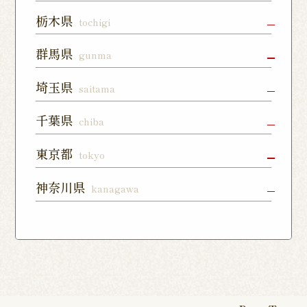
水戸店
龍ヶ崎ぬく
神栖店
栃木県
tochigi
森通り店
宇都宮店
小山店
宇都宮上戸
群馬県
gunma
つくば谷田
フォレスト
祭店
部店
モール石岡
高崎駅東口
前橋店
太田店
埼玉県
saitama
店
宇都宮下川
西那須野店
さくら氏家
店
俣店
店
上尾店
大宮店
川口店
千葉県
chiba
伊勢崎店
藤岡店
日光今市店
栃木蔵の街
東所沢店
熊谷籠原店
与野店
千葉店
柏店
下総中山店
東京都
tokyo
店
川越店
入間店
草加松江店
柏の葉キャ
佐倉ユーカ
船橋店
練馬店
日本橋店
板橋店
神奈川県
kanagawa
ンパス店
リが丘店
東松山店
鶴瀬店
見沼深作16
南千住店
八王子店
北千住店
横浜本店
曙町店
武蔵中原店
号店
八幡店
松戸八柱店
北習志野店
カレッタ汐
六本木店
大森店
天王町店
厚木店
登戸店
幕張店
茂原店
我孫子店
留店
茅ヶ崎店
いずみ野店
秦野店
四街道店
千葉あすみ
稲毛海岸店
田端店
新高島平店
ひばりが丘
が丘店
店