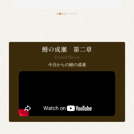
い
食
で
鰻の成瀬 第二章
Brand Movie
感
今日からの鰻の成瀬
い
ン
思