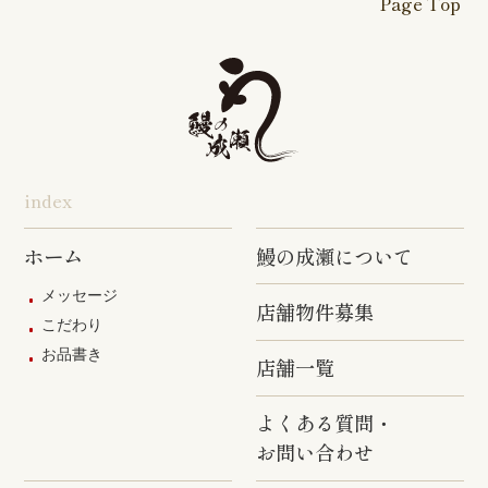
Page Top
本厚木駅前
戸塚踊場店
横浜反町店
店
旭店
五井店
泉岳寺店
竹ノ塚店
野方店
橋本店
つつじヶ丘
調布駅前店
成瀬店
柴崎店
神田明神店
東上野店
蒲田店
index
三軒茶屋店
めじろ台店
阿佐ヶ谷店
ホーム
鰻の成瀬について
原宿店
上石神井店
多磨店
メッセージ
店舗物件募集
京成高砂店
羽村駅前店
武蔵村山店
こだわり
お品書き
葛西駅前店
多摩ニュー
店舗一覧
タウン通り
店
よくある質問・
お問い合わせ