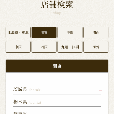
店舗検索
shop
北海道・東北
関東
中部
関西
中国
四国
九州・沖縄
海外
関東
茨城県
ibaraki
水戸店
龍ヶ崎ぬく
神栖店
栃木県
tochigi
森通り店
宇都宮店
小山店
宇都宮上戸
群馬県