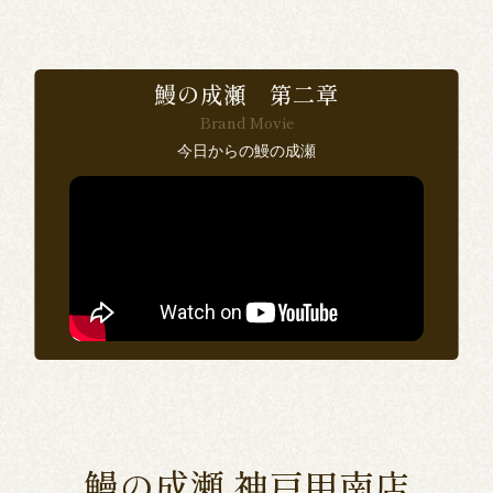
食
で
鰻の成瀬 第二章
Brand Movie
感
今日からの鰻の成瀬
い
ン
思
鰻の成瀬 神戸甲南店