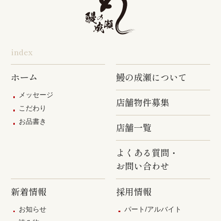
つつじヶ丘
調布駅前店
成瀬店
柴崎店
神田明神店
東上野店
蒲田店
index
三軒茶屋店
めじろ台店
阿佐ヶ谷店
ホーム
鰻の成瀬について
原宿店
上石神井店
多磨店
メッセージ
店舗物件募集
京成高砂店
羽村駅前店
武蔵村山店
こだわり
お品書き
葛西駅前店
多摩ニュー
店舗一覧
タウン通り
店
よくある質問・
お問い合わせ
新着情報
採用情報
お知らせ
パート/アルバイト