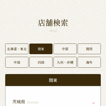
店舗検索
shop
北海道・東北
関東
中部
関西
中国
四国
九州・沖縄
海外
関東
茨城県
ibaraki