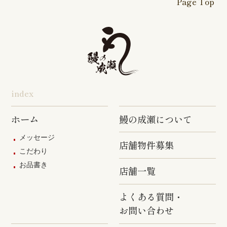
Page Top
本厚木駅前
戸塚踊場店
横浜反町店
店
旭店
五井店
泉岳寺店
竹ノ塚店
野方店
橋本店
つつじヶ丘
調布駅前店
成瀬店
柴崎店
神田明神店
東上野店
蒲田店
index
三軒茶屋店
めじろ台店
阿佐ヶ谷店
ホーム
鰻の成瀬について
原宿店
上石神井店
多磨店
メッセージ
店舗物件募集
京成高砂店
羽村駅前店
武蔵村山店
こだわり
お品書き
葛西駅前店
多摩ニュー
店舗一覧
タウン通り
店
よくある質問・
お問い合わせ