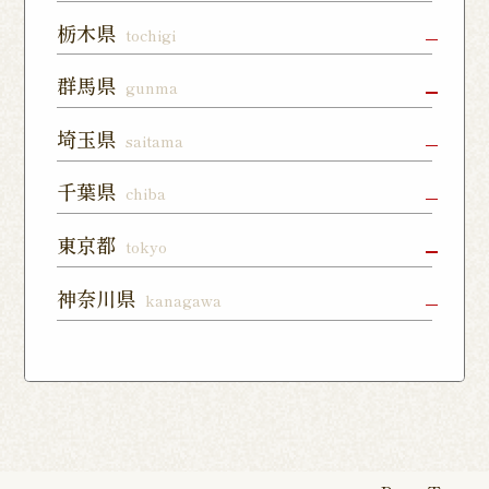
水戸店
龍ヶ崎ぬく
神栖店
栃木県
tochigi
森通り店
宇都宮店
小山店
宇都宮上戸
群馬県
gunma
つくば谷田
フォレスト
祭店
部店
モール石岡
高崎駅東口
前橋店
太田店
埼玉県
saitama
店
宇都宮下川
西那須野店
さくら氏家
店
俣店
店
上尾店
大宮店
川口店
千葉県
chiba
伊勢崎店
藤岡店
日光今市店
栃木蔵の街
東所沢店
熊谷籠原店
与野店
千葉店
柏店
下総中山店
東京都
tokyo
店
川越店
入間店
草加松江店
柏の葉キャ
佐倉ユーカ
船橋店
練馬店
日本橋店
板橋店
神奈川県
kanagawa
ンパス店
リが丘店
東松山店
鶴瀬店
見沼深作16
南千住店
八王子店
北千住店
横浜本店
曙町店
武蔵中原店
号店
八幡店
松戸八柱店
北習志野店
カレッタ汐
六本木店
大森店
天王町店
厚木店
登戸店
幕張店
茂原店
我孫子店
留店
茅ヶ崎店
いずみ野店
秦野店
四街道店
千葉あすみ
稲毛海岸店
田端店
新高島平店
ひばりが丘
が丘店
店