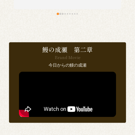
い
食
で
鰻の成瀬 第二章
Brand Movie
感
今日からの鰻の成瀬
い
ン
思