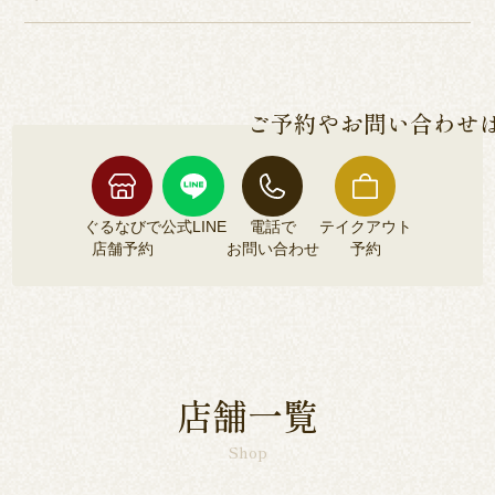
HACCP品質管理の厳しい基準を通過した、本当に
各店舗によって異なるため、各店舗詳細ページよ
安全な鰻のみをご提供しております。
りご確認くださいませ。
ご予約やお問い合わせ
ぐるなびで
公式LINE
電話で
テイクアウト
店舗予約
お問い合わせ
予約
ぐるなびで
公式LINE
電話で
テイクアウト
店舗予約
お問い合わせ
予約
店舗一覧
Shop