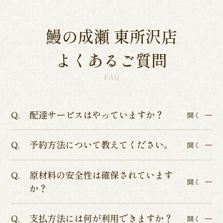
鰻の成瀬 東所沢店
よくあるご質問
FAQ
配達サービスはやっていますか？
開く
予約方法について教えてください。
各店舗によって異なるため、各店舗詳細ページよ
開く
りご確認くださいませ。
原材料の安全性は確保されています
インターネットからのテイクアウト・店舗予約を
開く
か？
承っております。
店舗予約につきましてはぐるなびまたはお電話に
支払方法には何が利用できますか？
ISO9001認証、ISO22000の食品安全管理認証、
開く
てお受けしております。