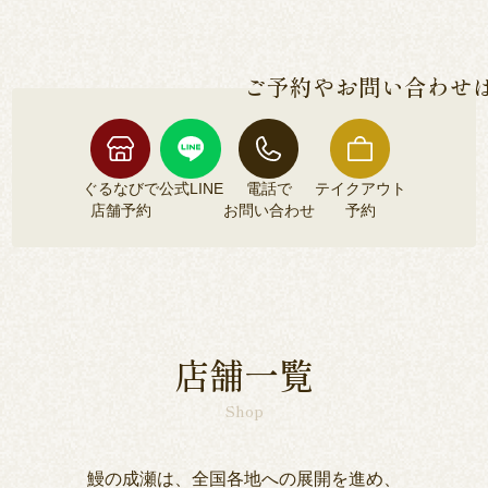
各店舗によって異なるため、各店舗詳細ページよ
安全な鰻のみをご提供しております。
りご確認くださいませ。
ご予約やお問い合わせ
ぐるなびで
公式LINE
電話で
テイクアウト
店舗予約
お問い合わせ
予約
ぐるなびで
公式LINE
電話で
テイクアウト
店舗予約
お問い合わせ
予約
店舗一覧
Shop
鰻の成瀬は、全国各地への展開を進め、