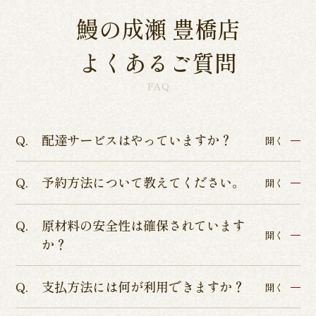
鰻の成瀬 豊橋店
よくあるご質問
FAQ
配達サービスはやっていますか？
開く
予約方法について教えてください。
各店舗によって異なるため、各店舗詳細ページよ
開く
りご確認くださいませ。
原材料の安全性は確保されています
インターネットからのテイクアウト・店舗予約を
開く
か？
承っております。
店舗予約につきましてはぐるなびまたはお電話に
支払方法には何が利用できますか？
ISO9001認証、ISO22000の食品安全管理認証、
開く
てお受けしております。
HACCP品質管理の厳しい基準を通過した、本当に