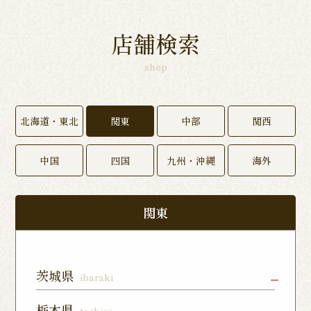
店舗検索
shop
北海道・東北
関東
中部
関西
中国
四国
九州・沖縄
海外
関東
茨城県
ibaraki
水戸店
龍ヶ崎ぬく
神栖店
栃木県
tochigi