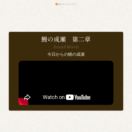
食
で
鰻の成瀬 第二章
Brand Movie
感
今日からの鰻の成瀬
い
ン
思