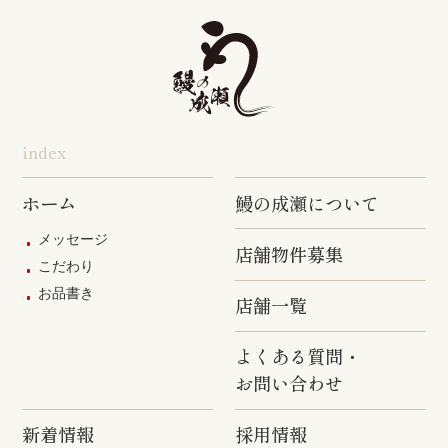
旭店
五井店
泉岳寺店
竹ノ塚店
野方店
橋本店
つつじヶ丘
調布駅前店
成瀬店
柴崎店
神田明神店
東上野店
蒲田店
index
三軒茶屋店
めじろ台店
阿佐ヶ谷店
ホーム
鰻の成瀬について
原宿店
上石神井店
多磨店
メッセージ
店舗物件募集
京成高砂店
羽村駅前店
武蔵村山店
こだわり
お品書き
葛西駅前店
多摩ニュー
店舗一覧
タウン通り
店
よくある質問・
お問い合わせ
新着情報
採用情報