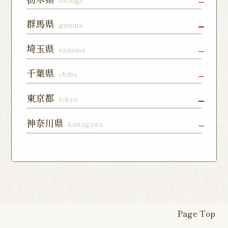
森通り店
宇都宮店
小山店
宇都宮上戸
群馬県
gunma
つくば谷田
フォレスト
祭店
部店
モール石岡
高崎駅東口
前橋店
太田店
埼玉県
saitama
店
宇都宮下川
西那須野店
さくら氏家
店
俣店
店
上尾店
大宮店
川口店
千葉県
chiba
伊勢崎店
藤岡店
日光今市店
栃木蔵の街
東所沢店
熊谷籠原店
与野店
千葉店
柏店
下総中山店
東京都
tokyo
店
川越店
入間店
草加松江店
柏の葉キャ
佐倉ユーカ
船橋店
練馬店
日本橋店
板橋店
神奈川県
kanagawa
ンパス店
リが丘店
東松山店
鶴瀬店
見沼深作16
南千住店
八王子店
北千住店
横浜本店
曙町店
武蔵中原店
号店
八幡店
松戸八柱店
北習志野店
カレッタ汐
六本木店
大森店
天王町店
厚木店
登戸店
幕張店
茂原店
我孫子店
留店
茅ヶ崎店
いずみ野店
秦野店
四街道店
千葉あすみ
稲毛海岸店
田端店
新高島平店
ひばりが丘
が丘店
店
Page Top
本厚木駅前
戸塚踊場店
横浜反町店
店