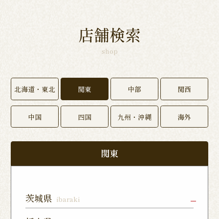
店舗検索
shop
北海道・東北
関東
中部
関西
中国
四国
九州・沖縄
海外
関東
茨城県
ibaraki
水戸店
龍ヶ崎ぬく
神栖店