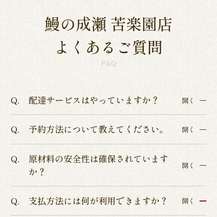
鰻の成瀬 苦楽園店
よくあるご質問
FAQ
配達サービスはやっていますか？
開く
予約方法について教えてください。
各店舗によって異なるため、各店舗詳細ページよ
開く
りご確認くださいませ。
原材料の安全性は確保されています
インターネットからのテイクアウト・店舗予約を
開く
か？
承っております。
店舗予約につきましてはぐるなびまたはお電話に
支払方法には何が利用できますか？
ISO9001認証、ISO22000の食品安全管理認証、
開く
てお受けしております。
HACCP品質管理の厳しい基準を通過した、本当に