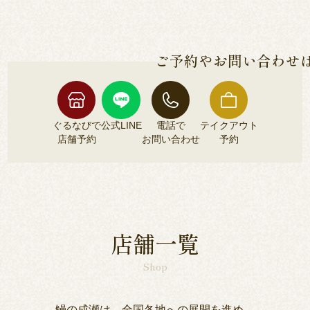
各店舗によって異なるため、各店舗詳細ページよ
安全な鰻のみをご提供しております。
りご確認くださいませ。
ご予約やお問い合わせ
ぐるなびで
公式LINE
電話で
テイクアウト
店舗予約
お問い合わせ
予約
ぐるなびで
公式LINE
電話で
テイクアウト
店舗予約
お問い合わせ
予約
店舗一覧
Shop
鰻の成瀬は、全国各地への展開を進め、