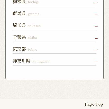
栃木県
tochigi
森通り店
宇都宮店
小山店
宇都宮上戸
群馬県
gunma
つくば谷田
フォレスト
祭店
部店
モール石岡
高崎駅東口
前橋店
太田店
埼玉県
saitama
店
宇都宮下川
西那須野店
さくら氏家
店
俣店
店
上尾店
大宮店
川口店
千葉県
chiba
伊勢崎店
藤岡店
日光今市店
栃木蔵の街
東所沢店
熊谷籠原店
与野店
千葉店
柏店
下総中山店
東京都
tokyo
店
川越店
入間店
草加松江店
柏の葉キャ
佐倉ユーカ
船橋店
練馬店
日本橋店
板橋店
神奈川県
kanagawa
ンパス店
リが丘店
東松山店
鶴瀬店
見沼深作16
南千住店
八王子店
北千住店
横浜本店
曙町店
武蔵中原店
号店
八幡店
松戸八柱店
北習志野店
カレッタ汐
六本木店
大森店
天王町店
厚木店
登戸店
幕張店
茂原店
我孫子店
留店
茅ヶ崎店
いずみ野店
秦野店
四街道店
千葉あすみ
稲毛海岸店
田端店
新高島平店
ひばりが丘
が丘店
店
Page Top
本厚木駅前
戸塚踊場店
横浜反町店