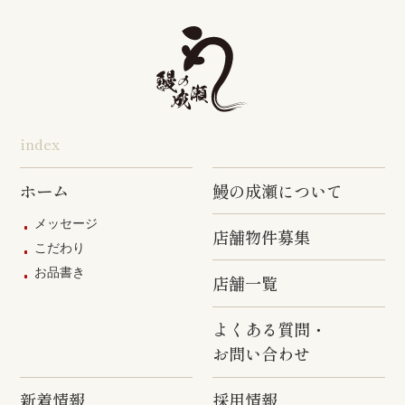
店
旭店
五井店
泉岳寺店
竹ノ塚店
野方店
橋本店
つつじヶ丘
調布駅前店
成瀬店
柴崎店
神田明神店
東上野店
蒲田店
index
三軒茶屋店
めじろ台店
阿佐ヶ谷店
ホーム
鰻の成瀬について
原宿店
上石神井店
多磨店
メッセージ
店舗物件募集
京成高砂店
羽村駅前店
武蔵村山店
こだわり
お品書き
葛西駅前店
多摩ニュー
店舗一覧
タウン通り
店
よくある質問・
お問い合わせ
新着情報
採用情報