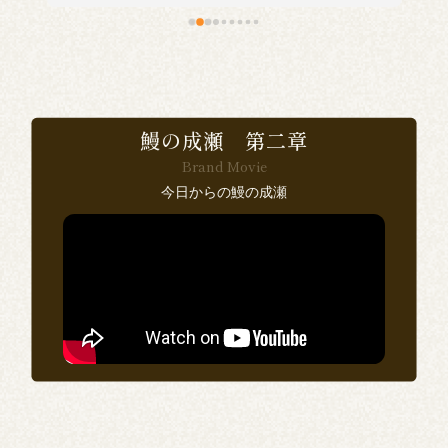
食
で
鰻の成瀬 第二章
Brand Movie
感
今日からの鰻の成瀬
い
ン
思