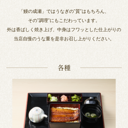
「鰻の成瀬」ではうなぎの"質"はもちろん、
その"調理"にもこだわっています。
外は香ばしく焼き上げ、中身はフワッとした仕上がりの
当店自慢のうな重を是非お召し上がりください。
各種