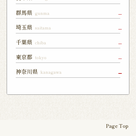
森通り店
宇都宮店
小山店
宇都宮上戸
群馬県
gunma
つくば谷田
フォレスト
祭店
部店
モール石岡
高崎駅東口
前橋店
太田店
埼玉県
saitama
店
宇都宮下川
西那須野店
さくら氏家
店
俣店
店
上尾店
大宮店
川口店
千葉県
chiba
伊勢崎店
藤岡店
日光今市店
栃木蔵の街
東所沢店
熊谷籠原店
与野店
千葉店
柏店
下総中山店
東京都
tokyo
店
川越店
入間店
草加松江店
柏の葉キャ
佐倉ユーカ
船橋店
練馬店
日本橋店
板橋店
神奈川県
kanagawa
ンパス店
リが丘店
東松山店
鶴瀬店
見沼深作16
南千住店
八王子店
北千住店
横浜本店
曙町店
武蔵中原店
号店
八幡店
松戸八柱店
北習志野店
カレッタ汐
六本木店
大森店
天王町店
厚木店
登戸店
幕張店
茂原店
我孫子店
留店
茅ヶ崎店
いずみ野店
秦野店
四街道店
千葉あすみ
稲毛海岸店
田端店
新高島平店
ひばりが丘
が丘店
店
Page Top
本厚木駅前
戸塚踊場店
横浜反町店
店