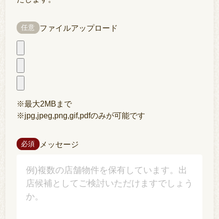
ファイルアップロード
任意
※最大2MBまで
※jpg,jpeg,png,gif,pdfのみが可能です
メッセージ
必須