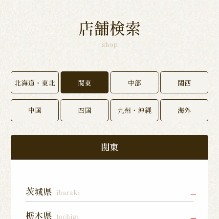
店舗検索
shop
北海道・東北
関東
中部
関西
中国
四国
九州・沖縄
海外
関東
茨城県
ibaraki
水戸店
龍ヶ崎ぬく
神栖店
栃木県
tochigi