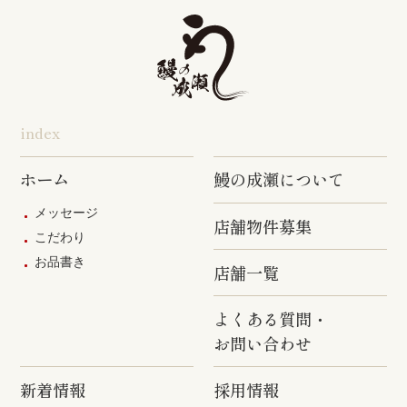
旭店
五井店
泉岳寺店
竹ノ塚店
野方店
橋本店
つつじヶ丘
調布駅前店
成瀬店
柴崎店
神田明神店
東上野店
蒲田店
index
三軒茶屋店
めじろ台店
阿佐ヶ谷店
ホーム
鰻の成瀬について
原宿店
上石神井店
多磨店
メッセージ
店舗物件募集
京成高砂店
羽村駅前店
武蔵村山店
こだわり
お品書き
葛西駅前店
多摩ニュー
店舗一覧
タウン通り
店
よくある質問・
お問い合わせ
新着情報
採用情報