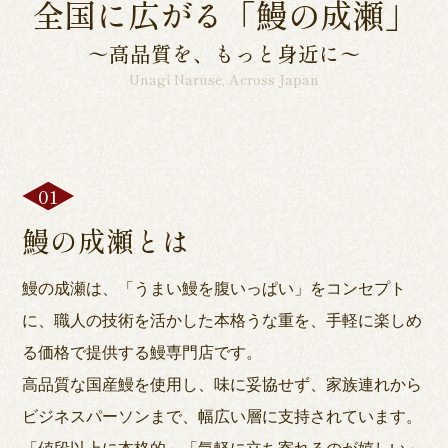
全国に広がる「鰻の成瀬」
〜高品質を、もっと身近に〜
Unagi Naruse, Across Japan
鰻の成瀬とは
鰻の成瀬は、「うまい鰻を腹いっぱい」をコンセプト
に、職人の技術を活かした本格うな重を、手軽に楽しめ
る価格で提供する鰻専門店です。
高品質な国産鰻を使用し、味に妥協せず、家族連れから
ビジネスパーソンまで、幅広い層に支持されています。