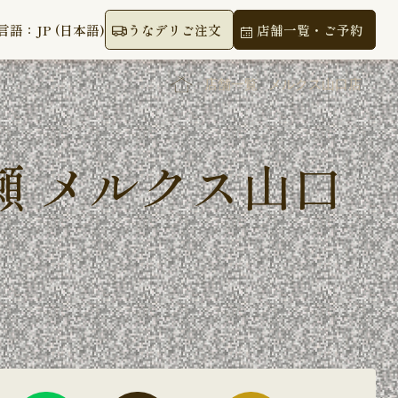
言語：JP (日本語)
うなデリご注文
店舗一覧・ご予約
店舗一覧
メルクス山口店
瀬 メルクス山口