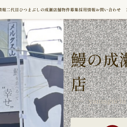
情報
二代目ひつまぶしの成瀬
店舗物件募集
採用情報
お問い合わせ
鰻の成
店
yamaguchi