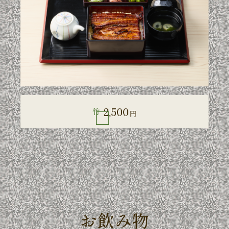
2,500
竹
円
お飲み物