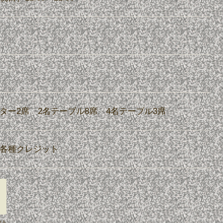
ター2席 2名テーブル8席 4名テーブル3席
各種クレジット
ウト