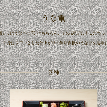
うな重
瀬」ではうなぎの"質"はもちろん、
その"調理"にもこだわっ
、中身はフワッとした仕上がりの当店自慢のうな重を是非
各種