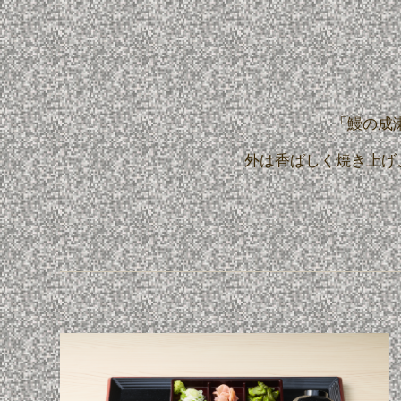
「鰻の成
外は香ばしく焼き上げ