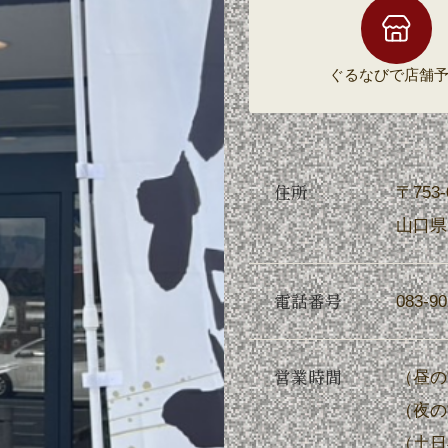
ぐるなびで
店舗
住所
〒753-
山口県
電話番号
083-90
営業時間
（昼の営
（夜の営
（土日祝