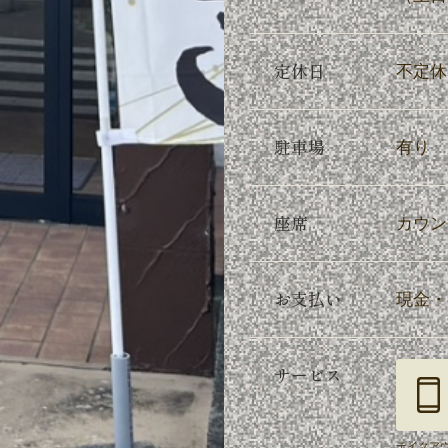
定休日
不定休
駐車場
有り
座席
カウン
お支払い
現金・
サービス
テイクア