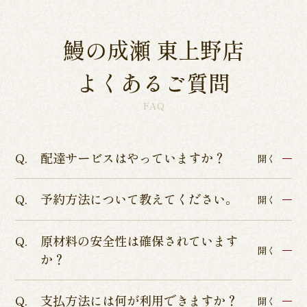
鰻の成瀬 東上野店
よくあるご質問
FAQ
配達サービスはやっていますか？
開く
予約方法について教えてください。
各店舗によって異なるため、各店舗詳細ページよ
開く
りご確認くださいませ。
原材料の安全性は確保されています
インターネットからのテイクアウト・店舗予約を
開く
か？
承っております。
店舗予約につきましてはぐるなびまたはお電話に
支払方法には何が利用できますか？
ISO9001認証、ISO22000の食品安全管理認証、
開く
てお受けしております。