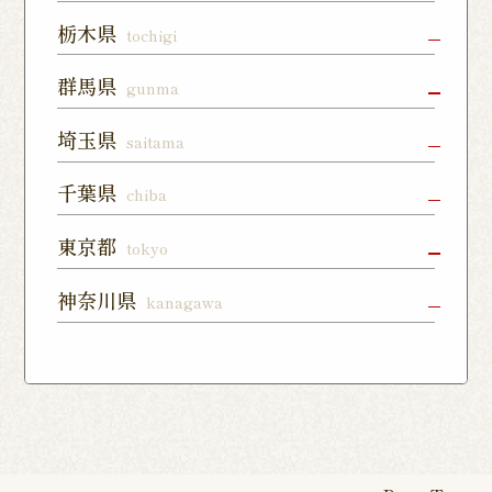
水戸店
龍ヶ崎ぬく
神栖店
栃木県
tochigi
森通り店
宇都宮店
小山店
宇都宮上戸
群馬県
gunma
つくば谷田
フォレスト
祭店
部店
モール石岡
高崎駅東口
前橋店
太田店
埼玉県
saitama
店
宇都宮下川
西那須野店
さくら氏家
店
俣店
店
上尾店
大宮店
川口店
千葉県
chiba
伊勢崎店
藤岡店
日光今市店
栃木蔵の街
東所沢店
熊谷籠原店
与野店
千葉店
柏店
下総中山店
東京都
tokyo
店
川越店
入間店
草加松江店
柏の葉キャ
佐倉ユーカ
船橋店
練馬店
日本橋店
板橋店
神奈川県
kanagawa
ンパス店
リが丘店
東松山店
鶴瀬店
見沼深作16
南千住店
八王子店
北千住店
横浜本店
曙町店
武蔵中原店
号店
八幡店
松戸八柱店
北習志野店
カレッタ汐
六本木店
大森店
天王町店
厚木店
登戸店
幕張店
茂原店
我孫子店
留店
茅ヶ崎店
いずみ野店
秦野店
四街道店
千葉あすみ
稲毛海岸店
田端店
新高島平店
ひばりが丘
が丘店
店