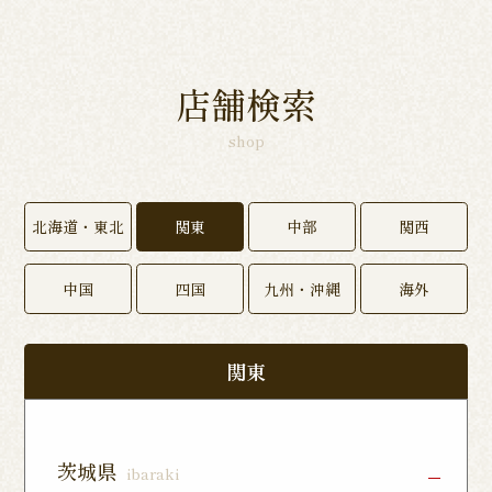
店舗検索
shop
北海道・東北
関東
中部
関西
中国
四国
九州・沖縄
海外
関東
茨城県
ibaraki