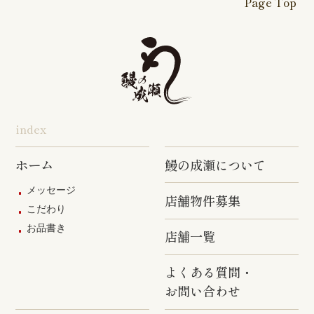
Page Top
本厚木駅前
戸塚踊場店
横浜反町店
店
旭店
五井店
泉岳寺店
竹ノ塚店
野方店
橋本店
つつじヶ丘
調布駅前店
成瀬店
柴崎店
神田明神店
東上野店
蒲田店
index
三軒茶屋店
めじろ台店
阿佐ヶ谷店
ホーム
鰻の成瀬について
原宿店
上石神井店
多磨店
メッセージ
店舗物件募集
京成高砂店
羽村駅前店
武蔵村山店
こだわり
お品書き
葛西駅前店
多摩ニュー
店舗一覧
タウン通り
店
よくある質問・
お問い合わせ