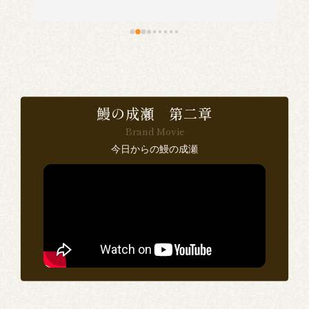
い
食
で
鰻の成瀬 第二章
Brand Movie
感
今日からの鰻の成瀬
い
ン
思