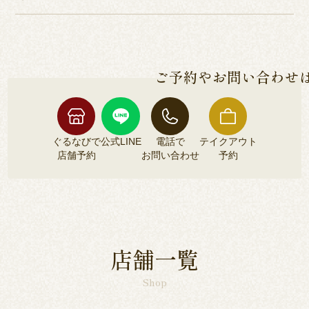
HACCP品質管理の厳しい基準を通過した、本当に
各店舗によって異なるため、各店舗詳細ページよ
安全な鰻のみをご提供しております。
りご確認くださいませ。
ご予約やお問い合わせ
ぐるなびで
公式LINE
電話で
テイクアウト
店舗予約
お問い合わせ
予約
ぐるなびで
公式LINE
電話で
テイクアウト
店舗予約
お問い合わせ
予約
店舗一覧
Shop