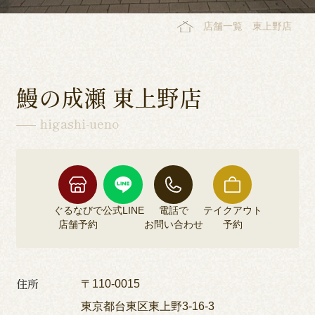
店舗一覧
東上野店
鰻の成瀬 東上野店
higashi-ueno
ぐるなびで
公式LINE
電話で
テイクアウト
店舗予約
お問い合わせ
予約
住所
〒110-0015
東京都台東区東上野3-16-3