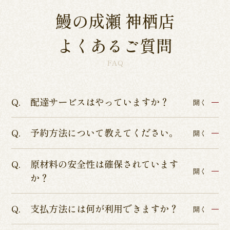
鰻の成瀬 神栖店
よくあるご質問
FAQ
配達サービスはやっていますか？
開く
予約方法について教えてください。
各店舗によって異なるため、各店舗詳細ページよ
開く
りご確認くださいませ。
原材料の安全性は確保されています
インターネットからのテイクアウト・店舗予約を
開く
か？
承っております。
店舗予約につきましてはぐるなびまたはお電話に
支払方法には何が利用できますか？
ISO9001認証、ISO22000の食品安全管理認証、
開く
てお受けしております。
HACCP品質管理の厳しい基準を通過した、本当に