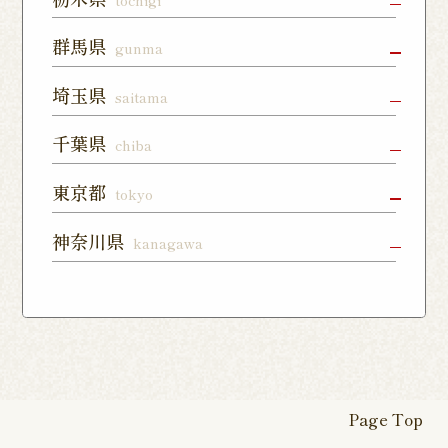
森通り店
宇都宮店
小山店
宇都宮上戸
群馬県
gunma
つくば谷田
フォレスト
祭店
部店
モール石岡
高崎駅東口
前橋店
太田店
埼玉県
saitama
店
宇都宮下川
西那須野店
さくら氏家
店
俣店
店
上尾店
大宮店
川口店
千葉県
chiba
伊勢崎店
藤岡店
日光今市店
栃木蔵の街
東所沢店
熊谷籠原店
与野店
千葉店
柏店
下総中山店
東京都
tokyo
店
川越店
入間店
草加松江店
柏の葉キャ
佐倉ユーカ
船橋店
練馬店
日本橋店
板橋店
神奈川県
kanagawa
ンパス店
リが丘店
東松山店
鶴瀬店
見沼深作16
南千住店
八王子店
北千住店
横浜本店
曙町店
武蔵中原店
号店
八幡店
松戸八柱店
北習志野店
カレッタ汐
六本木店
大森店
天王町店
厚木店
登戸店
幕張店
茂原店
我孫子店
留店
茅ヶ崎店
いずみ野店
秦野店
四街道店
千葉あすみ
稲毛海岸店
田端店
新高島平店
ひばりが丘
が丘店
店
Page Top
本厚木駅前
戸塚踊場店
横浜反町店
店