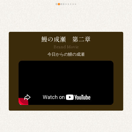
食
で
鰻の成瀬 第二章
Brand Movie
感
今日からの鰻の成瀬
い
ン
思