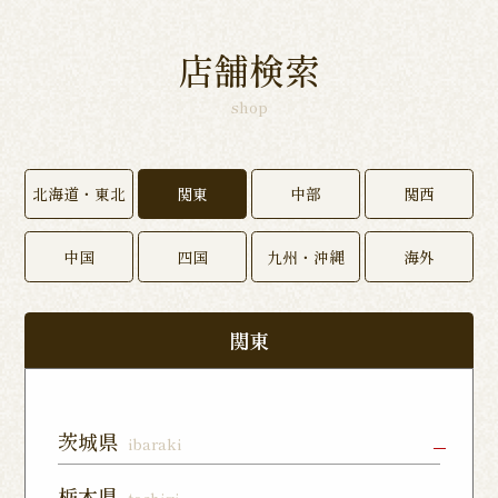
店舗検索
shop
北海道・東北
関東
中部
関西
中国
四国
九州・沖縄
海外
関東
茨城県
ibaraki
水戸店
龍ヶ崎ぬく
神栖店
栃木県
tochigi