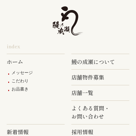
旭店
五井店
泉岳寺店
竹ノ塚店
野方店
橋本店
つつじヶ丘
調布駅前店
成瀬店
柴崎店
神田明神店
東上野店
蒲田店
index
三軒茶屋店
めじろ台店
阿佐ヶ谷店
ホーム
鰻の成瀬について
原宿店
上石神井店
多磨店
メッセージ
店舗物件募集
京成高砂店
羽村駅前店
武蔵村山店
こだわり
お品書き
葛西駅前店
多摩ニュー
店舗一覧
タウン通り
店
よくある質問・
お問い合わせ
新着情報
採用情報