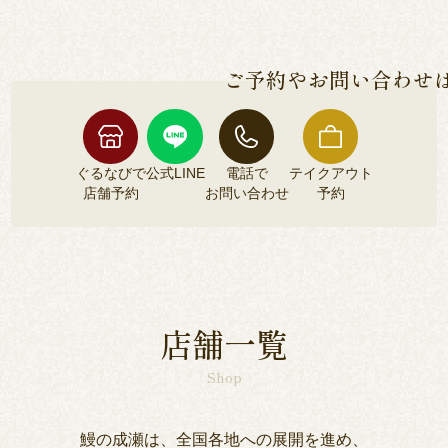
各店舗によって異なるため、各店舗詳細ページよ
安全な鰻のみをご提供しております。
りご確認くださいませ。
ご予約やお問い合わせ
ぐるなびで
公式LINE
電話で
テイクアウト
店舗予約
お問い合わせ
予約
ぐるなびで
公式LINE
電話で
テイクアウト
店舗予約
お問い合わせ
予約
店舗一覧
Shop
鰻の成瀬は、全国各地への展開を進め、