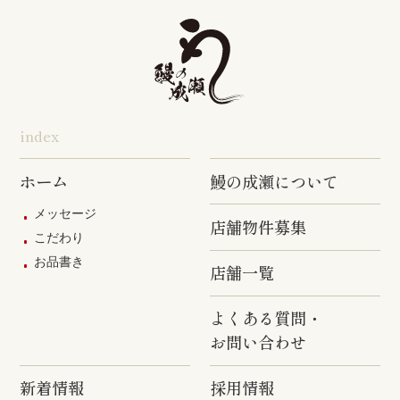
旭店
五井店
泉岳寺店
竹ノ塚店
野方店
橋本店
つつじヶ丘
調布駅前店
成瀬店
柴崎店
神田明神店
東上野店
蒲田店
index
三軒茶屋店
めじろ台店
阿佐ヶ谷店
ホーム
鰻の成瀬について
原宿店
上石神井店
多磨店
メッセージ
店舗物件募集
京成高砂店
羽村駅前店
武蔵村山店
こだわり
お品書き
葛西駅前店
多摩ニュー
店舗一覧
タウン通り
店
よくある質問・
お問い合わせ
新着情報
採用情報