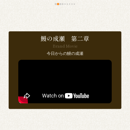
食
で
鰻の成瀬 第二章
Brand Movie
感
今日からの鰻の成瀬
い
ン
思