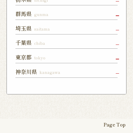
森通り店
宇都宮店
小山店
宇都宮上戸
群馬県
gunma
つくば谷田
フォレスト
祭店
部店
モール石岡
高崎駅東口
前橋店
太田店
埼玉県
saitama
店
宇都宮下川
西那須野店
さくら氏家
店
俣店
店
上尾店
大宮店
川口店
千葉県
chiba
伊勢崎店
藤岡店
日光今市店
栃木蔵の街
東所沢店
熊谷籠原店
与野店
千葉店
柏店
下総中山店
東京都
tokyo
店
川越店
入間店
草加松江店
柏の葉キャ
佐倉ユーカ
船橋店
練馬店
日本橋店
板橋店
神奈川県
kanagawa
ンパス店
リが丘店
東松山店
鶴瀬店
見沼深作16
南千住店
八王子店
北千住店
横浜本店
曙町店
武蔵中原店
号店
八幡店
松戸八柱店
北習志野店
カレッタ汐
六本木店
大森店
天王町店
厚木店
登戸店
幕張店
茂原店
我孫子店
留店
茅ヶ崎店
いずみ野店
秦野店
四街道店
千葉あすみ
稲毛海岸店
田端店
新高島平店
ひばりが丘
が丘店
店
Page Top
本厚木駅前
戸塚踊場店
横浜反町店
店