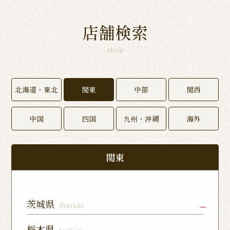
店舗検索
shop
北海道・東北
関東
中部
関西
中国
四国
九州・沖縄
海外
関東
茨城県
ibaraki
水戸店
龍ヶ崎ぬく
神栖店
栃木県
tochigi