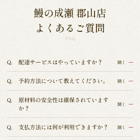
鰻の成瀬 郡山店
よくあるご質問
FAQ
配達サービスはやっていますか？
開く
予約方法について教えてください。
各店舗によって異なるため、各店舗詳細ページよ
開く
りご確認くださいませ。
原材料の安全性は確保されています
インターネットからのテイクアウト・店舗予約を
開く
か？
承っております。
店舗予約につきましてはぐるなびまたはお電話に
支払方法には何が利用できますか？
ISO9001認証、ISO22000の食品安全管理認証、
開く
てお受けしております。
HACCP品質管理の厳しい基準を通過した、本当に