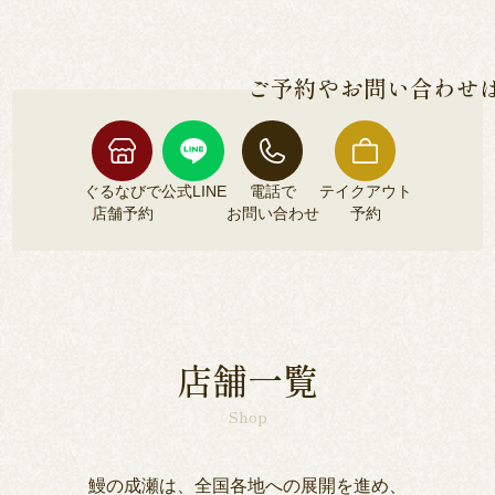
各店舗によって異なるため、各店舗詳細ページよ
安全な鰻のみをご提供しております。
りご確認くださいませ。
ご予約やお問い合わせ
ぐるなびで
公式LINE
電話で
テイクアウト
店舗予約
お問い合わせ
予約
ぐるなびで
公式LINE
電話で
テイクアウト
店舗予約
お問い合わせ
予約
店舗一覧
Shop
鰻の成瀬は、全国各地への展開を進め、