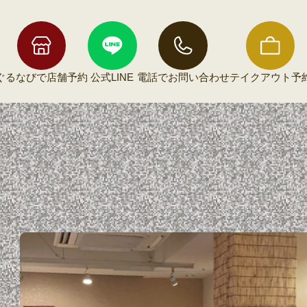
ぐるなびで
店舗予約
公式LINE
電話で
お問い合わせ
テイクアウト
予