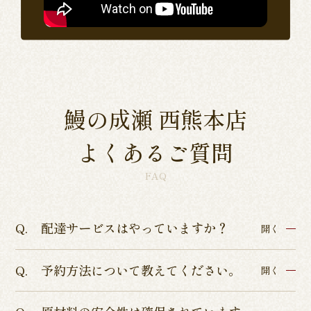
思
鰻の成瀬 西熊本店
よくあるご質問
FAQ
配達サービスはやっていますか？
開く
予約方法について教えてください。
各店舗によって異なるため、各店舗詳細ページよ
開く
りご確認くださいませ。
インターネットからのテイクアウト・店舗予約を