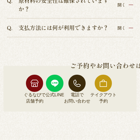
原材料の安全性は確保されています
開く
か？
承っております。
店舗予約につきましてはぐるなびまたはお電話に
支払方法には何が利用できますか？
ISO9001認証、ISO22000の食品安全管理認証、
開く
てお受けしております。
HACCP品質管理の厳しい基準を通過した、本当に
各店舗によって異なるため、各店舗詳細ページよ
安全な鰻のみをご提供しております。
りご確認くださいませ。
ご予約やお問い合わせ
ぐるなびで
公式LINE
電話で
テイクアウト
店舗予約
お問い合わせ
予約
ぐるなびで
公式LINE
電話で
テイクアウト
店舗予約
お問い合わせ
予約