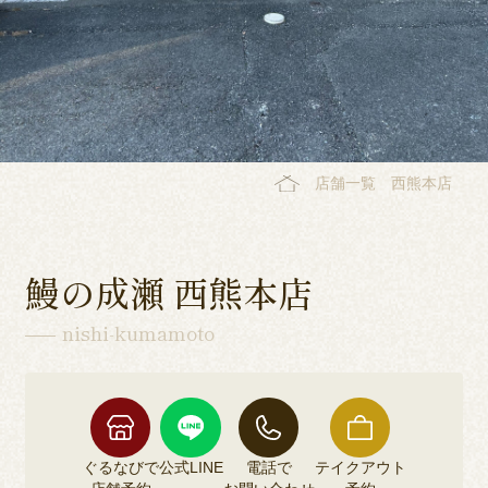
店舗一覧
西熊本店
鰻の成瀬 西熊本店
nishi-kumamoto
ぐるなびで
公式LINE
電話で
テイクアウト