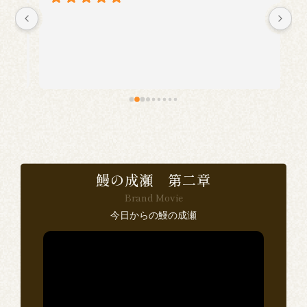
に
い
食
で
鰻の成瀬 第二章
Brand Movie
感
今日からの鰻の成瀬
い
ン