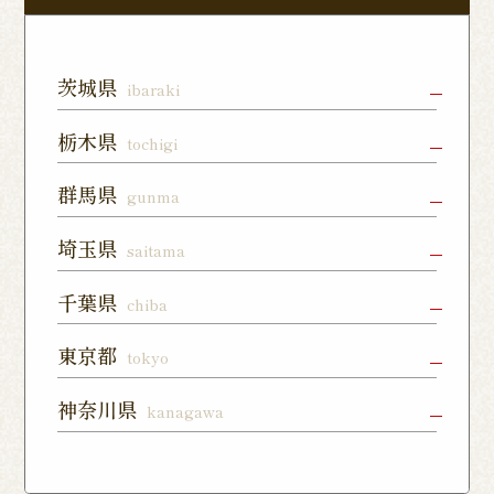
茨城県
ibaraki
水戸店
龍ヶ崎ぬく
神栖店
栃木県
tochigi
森通り店
宇都宮店
小山店
宇都宮上戸
群馬県
gunma
つくば谷田
フォレスト
祭店
部店
モール石岡
高崎駅東口
前橋店
太田店
埼玉県
saitama
店
宇都宮下川
西那須野店
さくら氏家
店
俣店
店
上尾店
大宮店
川口店
千葉県
chiba
伊勢崎店
藤岡店
日光今市店
栃木蔵の街
東所沢店
熊谷籠原店
与野店
千葉店
柏店
下総中山店
東京都
tokyo
店
川越店
入間店
草加松江店
柏の葉キャ
佐倉ユーカ
船橋店
練馬店
日本橋店
板橋店
神奈川県
kanagawa
ンパス店
リが丘店
東松山店
鶴瀬店
見沼深作16
南千住店
八王子店
北千住店
横浜本店
曙町店
武蔵中原店
号店
八幡店
松戸八柱店
北習志野店