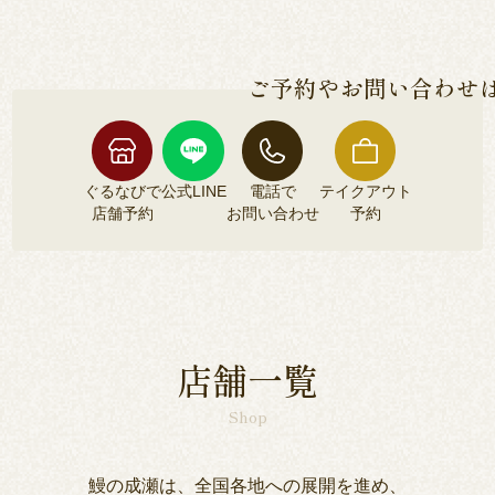
各店舗によって異なるため、各店舗詳細ページよ
安全な鰻のみをご提供しております。
りご確認くださいませ。
ご予約やお問い合わせ
ぐるなびで
公式LINE
電話で
テイクアウト
店舗予約
お問い合わせ
予約
ぐるなびで
公式LINE
電話で
テイクアウト
店舗予約
お問い合わせ
予約
店舗一覧
Shop
鰻の成瀬は、全国各地への展開を進め、