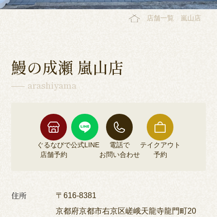
店舗一覧
嵐山店
鰻の成瀬 嵐山店
arashiyama
ぐるなびで
公式LINE
電話で
テイクアウト
店舗予約
お問い合わせ
予約
住所
〒616-8381
京都府京都市右京区嵯峨天龍寺龍門町20