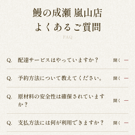
鰻の成瀬 嵐山店
よくあるご質問
FAQ
配達サービスはやっていますか？
開く
予約方法について教えてください。
各店舗によって異なるため、各店舗詳細ページよ
開く
りご確認くださいませ。
原材料の安全性は確保されています
インターネットからのテイクアウト・店舗予約を
開く
か？
承っております。
店舗予約につきましてはぐるなびまたはお電話に
支払方法には何が利用できますか？
ISO9001認証、ISO22000の食品安全管理認証、
開く
てお受けしております。
HACCP品質管理の厳しい基準を通過した、本当に