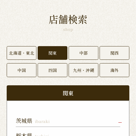
店舗検索
shop
北海道・東北
関東
中部
関西
中国
四国
九州・沖縄
海外
関東
茨城県
ibaraki
水戸店
龍ヶ崎ぬく
神栖店
栃木県
tochigi