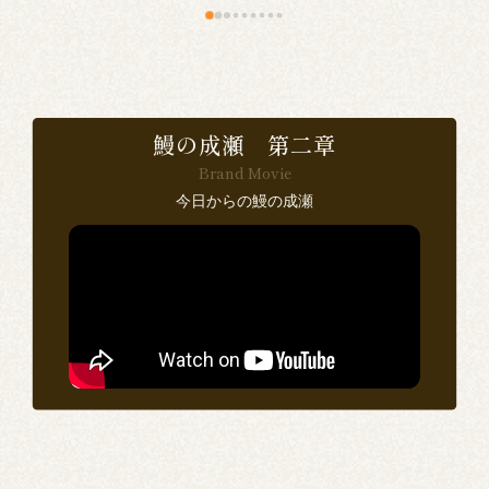
食
で
鰻の成瀬 第二章
Brand Movie
感
今日からの鰻の成瀬
い
ン
思