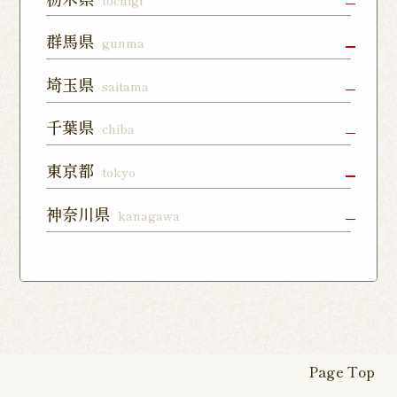
森通り店
宇都宮店
小山店
宇都宮上戸
群馬県
gunma
つくば谷田
フォレスト
祭店
部店
モール石岡
高崎駅東口
前橋店
太田店
埼玉県
saitama
店
宇都宮下川
西那須野店
さくら氏家
店
俣店
店
上尾店
大宮店
川口店
千葉県
chiba
伊勢崎店
藤岡店
日光今市店
栃木蔵の街
東所沢店
熊谷籠原店
与野店
千葉店
柏店
下総中山店
東京都
tokyo
店
川越店
入間店
草加松江店
柏の葉キャ
佐倉ユーカ
船橋店
練馬店
日本橋店
板橋店
神奈川県
kanagawa
ンパス店
リが丘店
東松山店
鶴瀬店
見沼深作16
南千住店
八王子店
北千住店
横浜本店
曙町店
武蔵中原店
号店
八幡店
松戸八柱店
北習志野店
カレッタ汐
六本木店
大森店
天王町店
厚木店
登戸店
幕張店
茂原店
我孫子店
留店
茅ヶ崎店
いずみ野店
秦野店
四街道店
千葉あすみ
稲毛海岸店
田端店
新高島平店
ひばりが丘
が丘店
店
Page Top
本厚木駅前
戸塚踊場店
横浜反町店
店