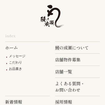
旭店
五井店
泉岳寺店
竹ノ塚店
野方店
橋本店
つつじヶ丘
調布駅前店
成瀬店
柴崎店
神田明神店
東上野店
蒲田店
index
三軒茶屋店
めじろ台店
阿佐ヶ谷店
ホーム
鰻の成瀬について
原宿店
上石神井店
多磨店
メッセージ
店舗物件募集
京成高砂店
羽村駅前店
武蔵村山店
こだわり
お品書き
葛西駅前店
多摩ニュー
店舗一覧
タウン通り
店
よくある質問・
お問い合わせ
新着情報
採用情報