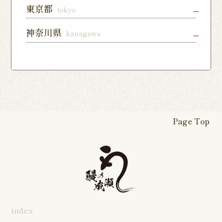
東所沢店
熊谷籠原店
与野店
千葉店
柏店
下総中山店
東京都
tokyo
店
川越店
入間店
草加松江店
柏の葉キャ
佐倉ユーカ
船橋店
練馬店
日本橋店
板橋店
神奈川県
kanagawa
ンパス店
リが丘店
東松山店
鶴瀬店
見沼深作16
南千住店
八王子店
北千住店
横浜本店
曙町店
武蔵中原店
号店
八幡店
松戸八柱店
北習志野店
カレッタ汐
六本木店
大森店
天王町店
厚木店
登戸店
幕張店
茂原店
我孫子店
留店
茅ヶ崎店
いずみ野店
秦野店
四街道店
千葉あすみ
稲毛海岸店
田端店
新高島平店
ひばりが丘
が丘店
店
Page Top
本厚木駅前
戸塚踊場店
横浜反町店
店
旭店
五井店
泉岳寺店
竹ノ塚店
野方店
橋本店
つつじヶ丘
調布駅前店
成瀬店
柴崎店
神田明神店
東上野店
蒲田店
index
三軒茶屋店
めじろ台店
阿佐ヶ谷店