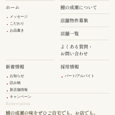
ホーム
鰻の成瀬について
原宿店
上石神井店
多磨店
メッセージ
店舗物件募集
京成高砂店
羽村駅前店
武蔵村山店
こだわり
お品書き
葛西駅前店
多摩ニュー
店舗一覧
タウン通り
店
よくある質問・
お問い合わせ
新着情報
採用情報
お知らせ
パート/アルバイト
読み物
新店舗情報
キャンペーン
Reservation
鰻の成瀬の味をぜひご自宅でも、お店でも。