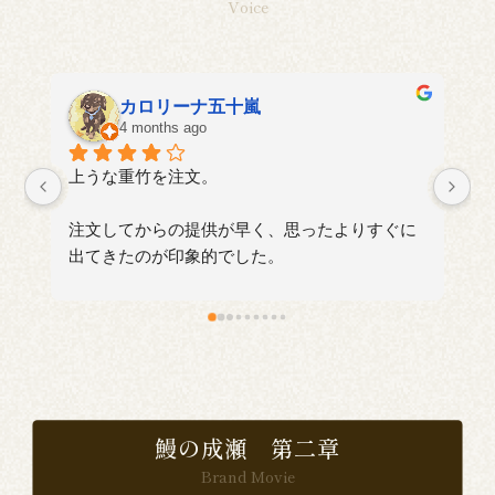
Voice
aki
4 months ago
に
い
食
で
鰻の成瀬 第二章
Brand Movie
感