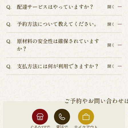
配達サービスはやっていますか？
開く
予約方法について教えてください。
各店舗によって異なるため、各店舗詳細ページよ
開く
りご確認くださいませ。
原材料の安全性は確保されています
インターネットからのテイクアウト・店舗予約を
開く
か？
承っております。
店舗予約につきましてはぐるなびまたはお電話に
支払方法には何が利用できますか？
ISO9001認証、ISO22000の食品安全管理認証、
開く
てお受けしております。
HACCP品質管理の厳しい基準を通過した、本当に
各店舗によって異なるため、各店舗詳細ページよ
安全な鰻のみをご提供しております。
りご確認くださいませ。
ご予約やお問い合わせ
ぐるなびで
電話で
テイクアウト
店舗予約
お問い合わせ
予約
ぐるなびで
電話で
テイクアウト