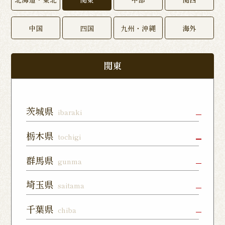
中国
四国
九州・沖縄
海外
関東
茨城県
ibaraki
水戸店
龍ヶ崎ぬく
神栖店
栃木県
tochigi
森通り店
宇都宮店
小山店
宇都宮上戸
群馬県
gunma
つくば谷田
フォレスト
祭店
部店
モール石岡
高崎駅東口
前橋店
太田店
埼玉県
saitama
店
宇都宮下川
西那須野店
さくら氏家
店
俣店
店
上尾店
大宮店
川口店
千葉県
chiba
伊勢崎店
藤岡店
日光今市店
栃木蔵の街