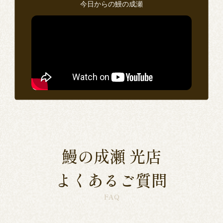
今日からの鰻の成瀬
い
ン
思
鰻の成瀬 光店
よくあるご質問
FAQ