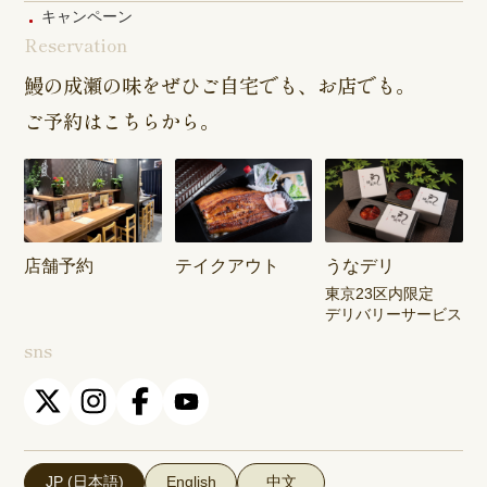
キャンペーン
Reservation
鰻の成瀬の味をぜひご自宅でも、お店でも。
ご予約はこちらから。
店舗予約
テイクアウト
うなデリ
東京23区内限定
デリバリーサービス
sns
JP (日本語)
English
中文