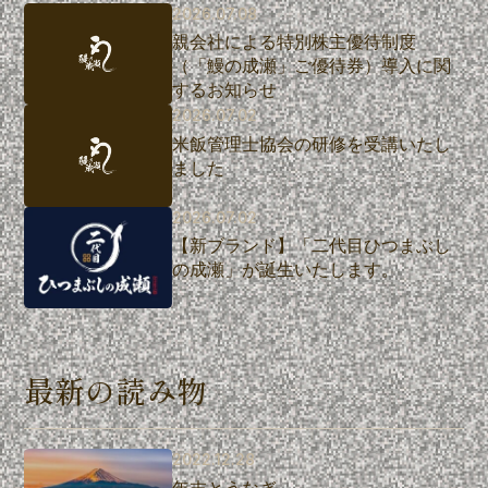
2026.07.08
親会社による特別株主優待制度
（「鰻の成瀬」ご優待券）導入に関
するお知らせ
2026.07.02
米飯管理士協会の研修を受講いたし
ました
2026.07.02
【新ブランド】「二代目ひつまぶし
の成瀬」が誕生いたします。
最新の読み物
2022.12.28
年末とうなぎ