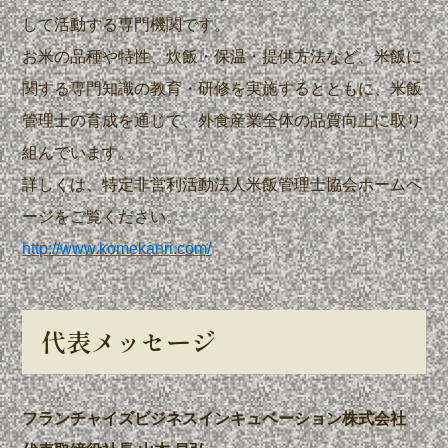
して活動する専門機関です。
お米の品種や特性、炊飯・保温・提供方法など、米飯に
関する専門知識の教育・研修を実施するとともに、米飯
管理士の育成を通じて、外食産業全体の品質向上に取り
組んでいます。
詳しくは、特定非営利活動法人米飯管理士協会ホームペ
ージをご覧ください。
http://www.komekanri.com/
代表メッセージ
フランチャイズビジネスインキュベーション株式会社