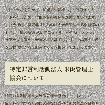
今回の学びを活かし、加盟店の皆様へより実践的なサポ
ートを行うため、本部体制の強化を進めてまいります。
また今後は、特定非営利活動法人米飯管理士協会監修の
もと、「鰻の成瀬 米飯マニュアル」の作成・ブラッシ
ュアップを進め、全国どの店舗でもより高い品質のご飯
をご提供できる仕組みづくりを推進してまいります。
特定非営利活動法人 米飯管理士
協会について
特定非営利活動法人米飯管理士協会は、「おいしいご
飯」を提供するために必要な知識や技術の普及を目的と