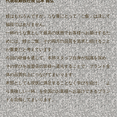
代表取締役社長 山本 昌弘
鰻はもちろんですが、うな重にとって「ご飯」は決して
脇役ではありません。
一杯のうな重として最高の状態でお客様へお届けするた
めには、鰻とご飯、その両方の品質を追求し続けること
が重要だと考えています。
今回の研修を通じて、本部スタッフ自身が知識を深め、
その学びを加盟店の皆様へ還元することで、ブランド全
体の品質向上につなげてまいります。
本部としても現状に満足することなく学びを続け、「よ
り美味しい一杯」を全国のお客様へお届けできるブラン
ドを目指してまいります。