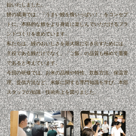
始いたしました。
鰻の成瀬では、「うまい鰻を腹いっぱい！」をコンセプ
トに、本格的な鰻をより身近に楽しんでいただけるブラ
ンドづくりを進めています。
私たちは、鰻のおいしさを最大限に引き出すためには、
主役である鰻だけでなく、「ご飯」の品質も極めて重要
であると考えています。
今回の研修では、お米の品種や特性、炊飯方法、保温管
理、提供方法など、米飯に関する専門知識を学び、本部
スタッフの知識・技術向上を図りました。