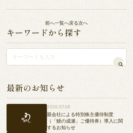
前へ
一覧へ戻る
次へ
キーワードから探す
最新のお知らせ
2026.07.08
親会社による特別株主優待制度
（「鰻の成瀬」ご優待券）導入に関
するお知らせ