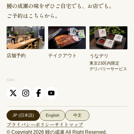
鰻の成瀬の味をぜひご自宅でも、お店でも。
ご予約はこちらから。
店舗予約
テイクアウト
うなデリ
東京23区内限定
デリバリーサービス
sns
JP (日本語)
English
中文
プライバシーポリシー
サイトマップ
© Copyright 2026
鰻の成瀬
All Right Reserved.