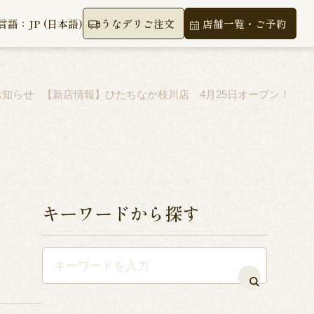
言語：JP (日本語)
うなデリご注文
店舗一覧・ご予約
お知らせ
【新店情報】ひたちなか枝川店 4月25日オープン！
キーワードから探す