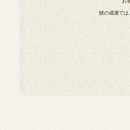
お
鰻の成瀬では