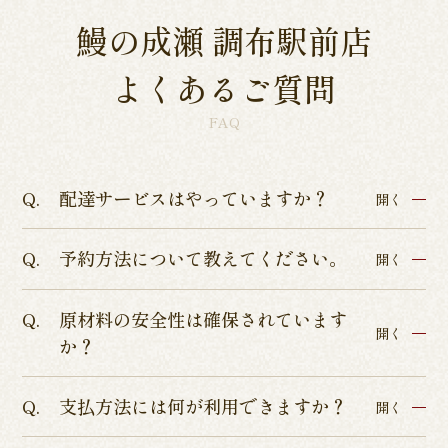
鰻の成瀬 調布駅前店
よくあるご質問
FAQ
配達サービスはやっていますか？
開く
予約方法について教えてください。
各店舗によって異なるため、各店舗詳細ページよ
開く
りご確認くださいませ。
原材料の安全性は確保されています
インターネットからのテイクアウト・店舗予約を
開く
か？
承っております。
店舗予約につきましてはぐるなびまたはお電話に
支払方法には何が利用できますか？
ISO9001認証、ISO22000の食品安全管理認証、
開く
てお受けしております。
HACCP品質管理の厳しい基準を通過した、本当に