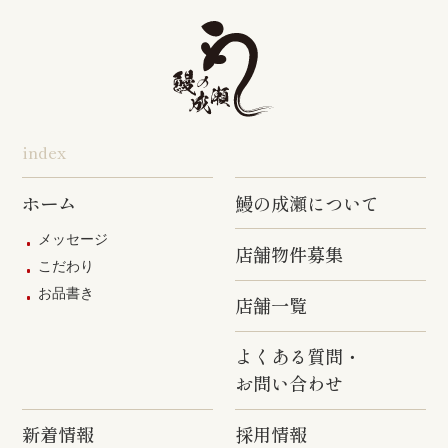
旭店
五井店
泉岳寺店
竹ノ塚店
野方店
橋本店
つつじヶ丘
調布駅前店
成瀬店
柴崎店
神田明神店
東上野店
蒲田店
index
三軒茶屋店
めじろ台店
阿佐ヶ谷店
ホーム
鰻の成瀬について
原宿店
上石神井店
多磨店
メッセージ
店舗物件募集
京成高砂店
羽村駅前店
武蔵村山店
こだわり
お品書き
葛西駅前店
多摩ニュー
店舗一覧
タウン通り
店
よくある質問・
お問い合わせ
新着情報
採用情報