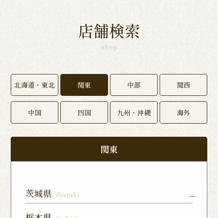
店舗検索
shop
北海道・東北
関東
中部
関西
中国
四国
九州・沖縄
海外
関東
茨城県
ibaraki
水戸店
龍ヶ崎ぬく
神栖店
栃木県
tochigi