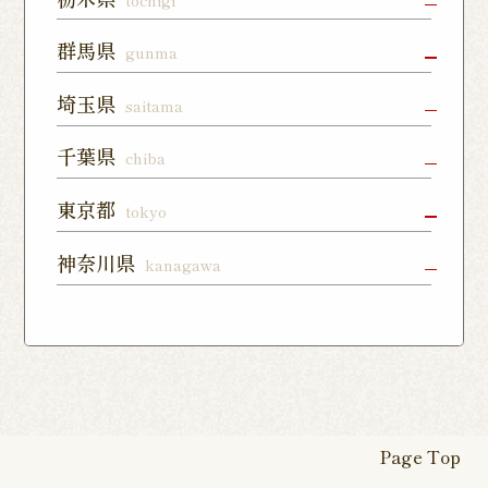
森通り店
宇都宮店
小山店
宇都宮上戸
群馬県
gunma
つくば谷田
フォレスト
祭店
部店
モール石岡
高崎駅東口
前橋店
太田店
埼玉県
saitama
店
宇都宮下川
西那須野店
さくら氏家
店
俣店
店
上尾店
大宮店
川口店
千葉県
chiba
伊勢崎店
藤岡店
日光今市店
栃木蔵の街
東所沢店
熊谷籠原店
与野店
千葉店
柏店
下総中山店
東京都
tokyo
店
川越店
入間店
草加松江店
柏の葉キャ
佐倉ユーカ
船橋店
練馬店
日本橋店
板橋店
神奈川県
kanagawa
ンパス店
リが丘店
東松山店
鶴瀬店
見沼深作16
南千住店
八王子店
北千住店
横浜本店
曙町店
武蔵中原店
号店
八幡店
松戸八柱店
北習志野店
カレッタ汐
六本木店
大森店
天王町店
厚木店
登戸店
幕張店
茂原店
我孫子店
留店
茅ヶ崎店
いずみ野店
秦野店
四街道店
千葉あすみ
稲毛海岸店
田端店
新高島平店
ひばりが丘
が丘店
店
Page Top
本厚木駅前
戸塚踊場店
横浜反町店
店