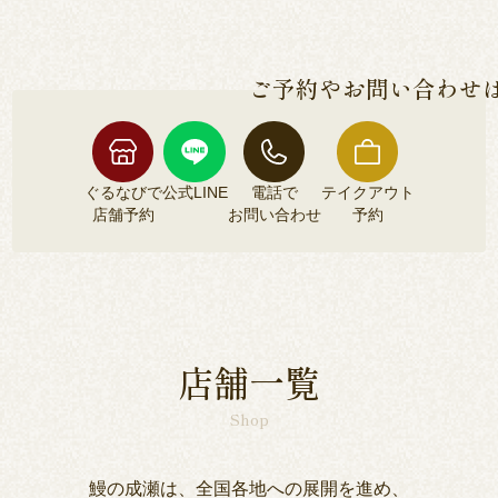
各店舗によって異なるため、各店舗詳細ページよ
安全な鰻のみをご提供しております。
りご確認くださいませ。
ご予約やお問い合わせ
ぐるなびで
公式LINE
電話で
テイクアウト
店舗予約
お問い合わせ
予約
ぐるなびで
公式LINE
電話で
テイクアウト
店舗予約
お問い合わせ
予約
店舗一覧
Shop
鰻の成瀬は、全国各地への展開を進め、