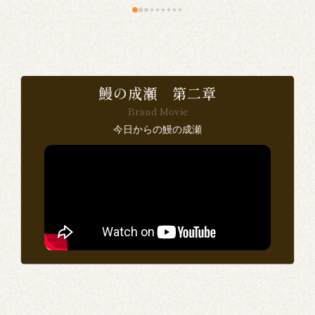
食
で
鰻の成瀬 第二章
Brand Movie
感
今日からの鰻の成瀬
い
ン
思