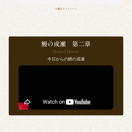
食
で
鰻の成瀬 第二章
Brand Movie
感
今日からの鰻の成瀬
い
ン
思