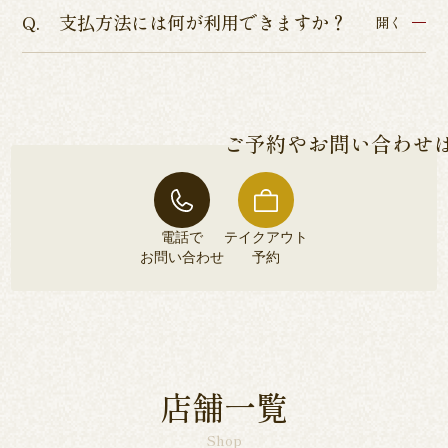
支払方法には何が利用できますか？
ISO9001認証、ISO22000の食品安全管理認証、
開く
てお受けしております。
HACCP品質管理の厳しい基準を通過した、本当に
各店舗によって異なるため、各店舗詳細ページよ
安全な鰻のみをご提供しております。
りご確認くださいませ。
ご予約やお問い合わせ
電話で
テイクアウト
お問い合わせ
予約
電話で
テイクアウト
お問い合わせ
予約
店舗一覧
Shop