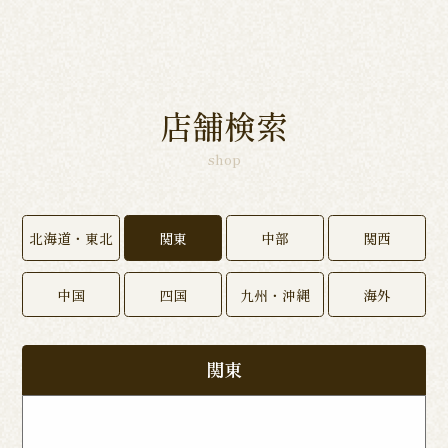
店舗検索
shop
北海道・東北
関東
中部
関西
中国
四国
九州・沖縄
海外
関東