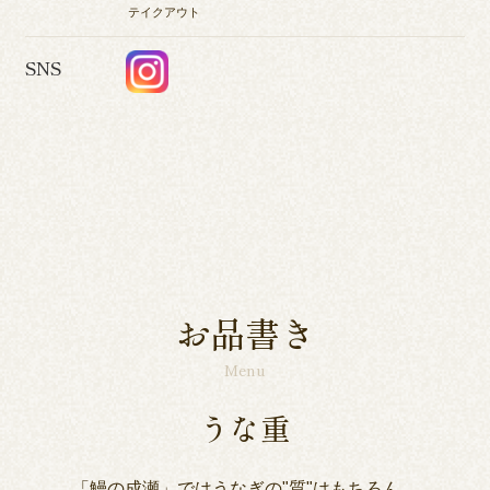
テイクアウト
SNS
お品書き
Menu
うな重
「鰻の成瀬」ではうなぎの"質"はもちろん、