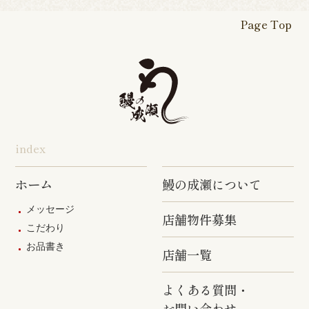
四街道店
千葉あすみ
稲毛海岸店
田端店
新高島平店
ひばりが丘
が丘店
店
Page Top
本厚木駅前
戸塚踊場店
横浜反町店
店
旭店
五井店
泉岳寺店
竹ノ塚店
野方店
橋本店
つつじヶ丘
調布駅前店
成瀬店
柴崎店
神田明神店
東上野店
蒲田店
index
三軒茶屋店
めじろ台店
阿佐ヶ谷店
ホーム
鰻の成瀬について
原宿店
上石神井店
多磨店
メッセージ
店舗物件募集
京成高砂店
羽村駅前店
武蔵村山店
こだわり
お品書き
葛西駅前店
多摩ニュー
店舗一覧
タウン通り
店
よくある質問・
お問い合わせ