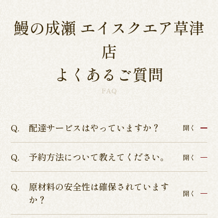
鰻の成瀬 エイスクエア草津
店
よくあるご質問
FAQ
配達サービスはやっていますか？
開く
予約方法について教えてください。
各店舗によって異なるため、各店舗詳細ページよ
開く
りご確認くださいませ。
原材料の安全性は確保されています
インターネットからのテイクアウト・店舗予約を
開く
か？
承っております。
店舗予約につきましてはぐるなびまたはお電話に