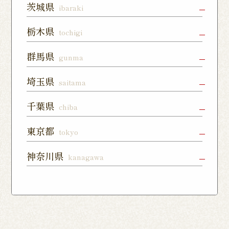
茨城県
ibaraki
水戸店
龍ヶ崎ぬく
神栖店
栃木県
tochigi
森通り店
宇都宮店
小山店
宇都宮上戸
群馬県
gunma
つくば谷田
フォレスト
祭店
部店
モール石岡
高崎駅東口
前橋店
太田店
埼玉県
saitama
店
宇都宮下川
西那須野店
さくら氏家
店
俣店
店
上尾店
大宮店
川口店
千葉県
chiba
伊勢崎店
藤岡店
日光今市店
栃木蔵の街
東所沢店
熊谷籠原店
与野店
千葉店
柏店
下総中山店
東京都
tokyo
店
川越店
入間店
草加松江店
柏の葉キャ
佐倉ユーカ
船橋店
練馬店
日本橋店
板橋店
神奈川県
kanagawa
ンパス店
リが丘店
東松山店
鶴瀬店
見沼深作16
南千住店
八王子店
北千住店
横浜本店
曙町店
武蔵中原店
号店
八幡店
松戸八柱店
北習志野店
カレッタ汐
六本木店
大森店
天王町店
厚木店
登戸店
幕張店
茂原店
我孫子店
留店
茅ヶ崎店
いずみ野店
秦野店