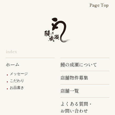
が丘店
店
Page Top
本厚木駅前
戸塚踊場店
横浜反町店
店
旭店
五井店
泉岳寺店
竹ノ塚店
野方店
橋本店
つつじヶ丘
調布駅前店
成瀬店
柴崎店
神田明神店
東上野店
蒲田店
index
三軒茶屋店
めじろ台店
阿佐ヶ谷店
ホーム
鰻の成瀬について
原宿店
上石神井店
多磨店
メッセージ
店舗物件募集
京成高砂店
羽村駅前店
武蔵村山店
こだわり
お品書き
葛西駅前店
多摩ニュー
店舗一覧
タウン通り
店
よくある質問・
お問い合わせ