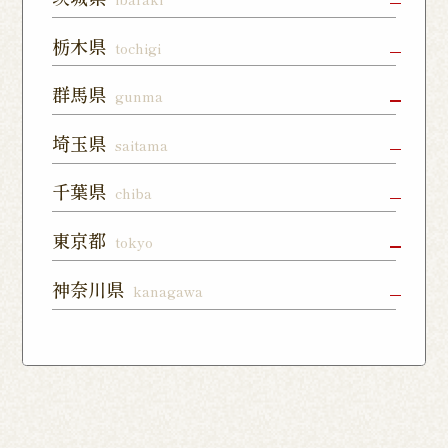
水戸店
龍ヶ崎ぬく
神栖店
栃木県
tochigi
森通り店
宇都宮店
小山店
宇都宮上戸
群馬県
gunma
つくば谷田
フォレスト
祭店
部店
モール石岡
高崎駅東口
前橋店
太田店
埼玉県
saitama
店
宇都宮下川
西那須野店
さくら氏家
店
俣店
店
上尾店
大宮店
川口店
千葉県
chiba
伊勢崎店
藤岡店
日光今市店
栃木蔵の街
東所沢店
熊谷籠原店
与野店
千葉店
柏店
下総中山店
東京都
tokyo
店
川越店
入間店
草加松江店
柏の葉キャ
佐倉ユーカ
船橋店
練馬店
日本橋店
板橋店
神奈川県
kanagawa
ンパス店
リが丘店
東松山店
鶴瀬店
見沼深作16
南千住店
八王子店
北千住店
横浜本店
曙町店
武蔵中原店
号店
八幡店
松戸八柱店
北習志野店
カレッタ汐
六本木店
大森店
天王町店
厚木店
登戸店
幕張店
茂原店
我孫子店
留店
茅ヶ崎店
いずみ野店
秦野店
四街道店
千葉あすみ
稲毛海岸店
田端店
新高島平店
ひばりが丘