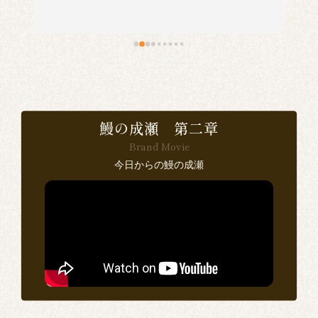
い
食
で
鰻の成瀬 第二章
Brand Movie
感
今日からの鰻の成瀬
い
ン
思