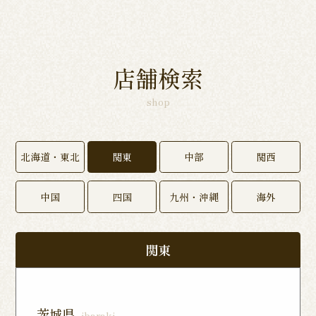
店舗検索
shop
北海道・東北
関東
中部
関西
中国
四国
九州・沖縄
海外
関東
茨城県
ibaraki