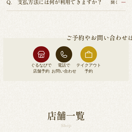
支払方法には何が利用できますか？
ISO9001認証、ISO22000の食品安全管理認証、
開く
てお受けしております。
HACCP品質管理の厳しい基準を通過した、本当に
各店舗によって異なるため、各店舗詳細ページよ
安全な鰻のみをご提供しております。
りご確認くださいませ。
ご予約やお問い合わせ
ぐるなびで
電話で
テイクアウト
店舗予約
お問い合わせ
予約
ぐるなびで
電話で
テイクアウト
店舗予約
お問い合わせ
予約
店舗一覧
Shop