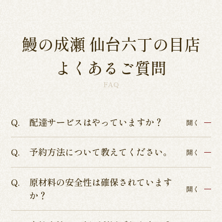
鰻の成瀬 仙台六丁の目店
よくあるご質問
FAQ
配達サービスはやっていますか？
開く
予約方法について教えてください。
各店舗によって異なるため、各店舗詳細ページよ
開く
りご確認くださいませ。
原材料の安全性は確保されています
インターネットからのテイクアウト・店舗予約を
開く
か？
承っております。
店舗予約につきましてはぐるなびまたはお電話に