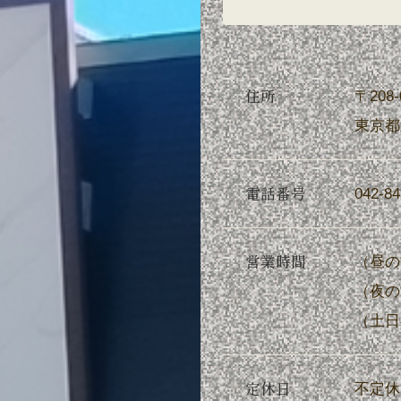
住所
〒208-
東京都
電話番号
042-84
営業時間
（昼の営
（夜の営
（土日祝
定休日
不定休