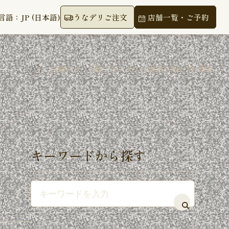
言語：JP (日本語)
うなデリご注文
店舗一覧・ご予約
お知らせ
【新ブランドのご案内】鰻と酒 成瀬
キーワードから探す