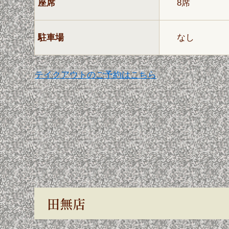
座席
8席
駐車場
なし
テイクアウトのご予約はこちら
田無店