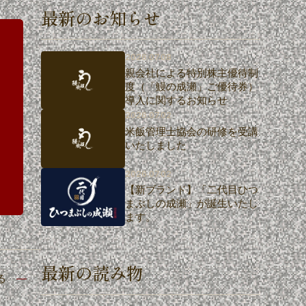
最新のお知らせ
2026.07.08
親会社による特別株主優待制
度（「鰻の成瀬」ご優待券）
導入に関するお知らせ
2026.07.02
米飯管理士協会の研修を受講
いたしました
2026.07.02
【新ブランド】「二代目ひつ
まぶしの成瀬」が誕生いたし
ます。
最新の読み物
る