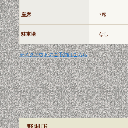
座席
7席
駐車場
なし
テイクアウトのご予約はこちら
野洲店