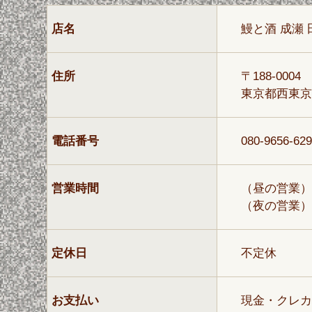
店名
鰻と酒 成瀬 
住所
〒188-0004
東京都西東京市
電話番号
080-9656-62
営業時間
（昼の営業）1
（夜の営業）17
定休日
不定休
お支払い
現金・クレカ・