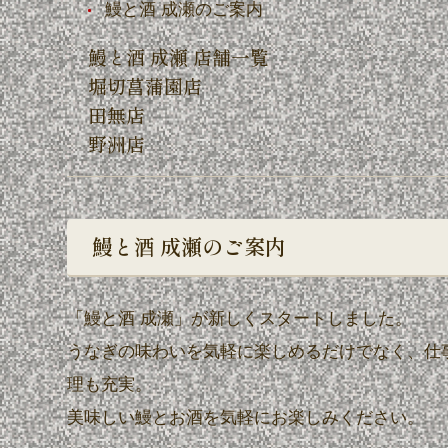
鰻と酒 成瀬のご案内
鰻と酒 成瀬 店舗一覧
堀切菖蒲園店
田無店
野洲店
鰻と酒 成瀬のご案内
「鰻と酒 成瀬」が新しくスタートしました。
うなぎの味わいを気軽に楽しめるだけでなく、仕
理も充実。
美味しい鰻とお酒を気軽にお楽しみください。