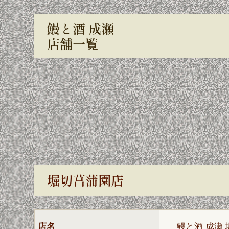
鰻と酒 成瀬
店舗一覧
堀切菖蒲園店
店名
鰻と酒 成瀬