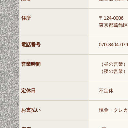
住所
〒124-0006
東京都葛飾区堀
電話番号
070-8404-07
営業時間
（昼の営業）1
（夜の営業）17
定休日
不定休
お支払い
現金・クレカ・