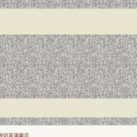
 堀切菖蒲園店