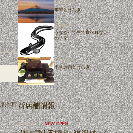
2022.12.28
年末とうなぎ
2022.11.20
うなぎって生で食べれない
の？？
2022.11.09
平賀源内とうなぎ
新店舗情報
た創作料
2026.03.23
NEW OPEN
【新店情報】東大阪店 3月28日オープ